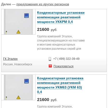
Далее —
предложения из других регионов
Конденсаторные установки
компенсации реактивной
мощности УККРМ 0,4
21600
руб.
Группа компаний Эталон,
специализирующаяся на поставке
и монтаже конденсаторных
установок различных серий для
малых и крупных промышленных
предприятий. Предлагает к
ГК Эталон
+7 ( 499) 322-39-49
поставке комплектные
Россия, Новосибирск
конденсаторные установки УККРМ
Пожаловаться
0,4 с пошаговым (ступенчатым)
регулированием реактивной
мощности. Диапозон мощностей
Конденсаторная установка
до 3000 кВАр и более, как на
компенсации реактивной
низкое напряжение: 0.23 кв, 0.36
мощности УКМ63 (УКМ 63)
кВ, 0.38 кВ, 0.4 кВ, 0.44 кВ, 0.50 кВ,
0,4
0.52 кВ, 0.69 кв, так и на высокое: 6
кВ, 10 кВ, 35кВ, 110 кВ.
21600
руб.
Климатическое исполнение
установок ХЛ1, УХЛ3, УХЛ4, У1, У3
Группа компаний Эталон,