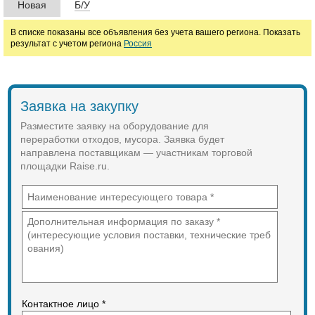
Новая
Б/У
Цена
В списке показаны все объявления без учета вашего региона. Показать
результат с учетом региона
Россия
руб.
Заявка на закупку
Марка
Разместите заявку на оборудование для
переработки отходов, мусора. Заявка будет
направлена поставщикам — участникам торговой
площадки Raise.ru.
Контактное лицо *