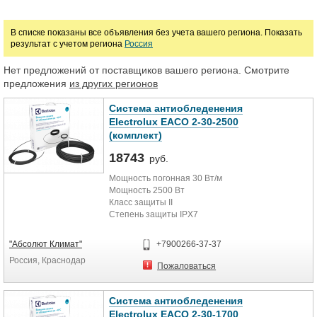
Цена
В списке показаны все объявления без учета вашего региона. Показать
результат с учетом региона
Россия
руб.
Нет предложений от поставщиков вашего региона. Смотрите
предложения
из других регионов
Система антиобледенения
Electrolux EACO 2-30-2500
(комплект)
18743
руб.
Мощность погонная 30 Вт/м
Мощность 2500 Вт
Класс защиты II
Степень защиты IPX7
Сопротивление 21,16 -5/+10% Ом
Площадь обогрева (при удельной
"Абсолют Климат"
+7900266-37-37
мощности 250 Вт/м.кв) 10,0 м2
Россия, Краснодар
Площадь обогрева (при удельной
Пожаловаться
мощности 300 Вт/м.кв) 8,3 м2
Площадь обогрева (при удельной
мощности 350 Вт/м.кв) 7,1 м2
Система антиобледенения
Площадь обогрева (при удельной
Electrolux EACO 2-30-1700