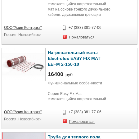
самоклеящийся нагревательный
мат на основе тонкого двужильного
кабеля. Двужильный греющий
кабель надежно вплетен в
текстильную сетку, пропитанную
ООО "Азия Контракт"
+7 (383) 381-77-06
специальным клеящим составом,
Россия, Новосибирск
которая надежно фиксирует мат на
Пожаловаться
полу и создает идеальные условия
для адгезии с бетоном и
плиточным клеем. Рекомендуется
Нагревательный маты
для установки в плиточный клей
Electrolux EASY FIX MAT
«без стяжки».
EEFM 2-150-10
16400
руб.
Функциональные особенности
Серия Easy Fix Mat-
самоклеящийся нагревательный
мат на основе тонкого двужильного
кабеля. Двужильный греющий
ООО "Азия Контракт"
+7 (383) 381-77-06
кабель надежно вплетен в
Россия, Новосибирск
текстильную сетку, пропитанную
Пожаловаться
специальным клеящим составом,
которая надежно фиксирует мат на
полу и создает идеальные условия
Труба для теплого пола