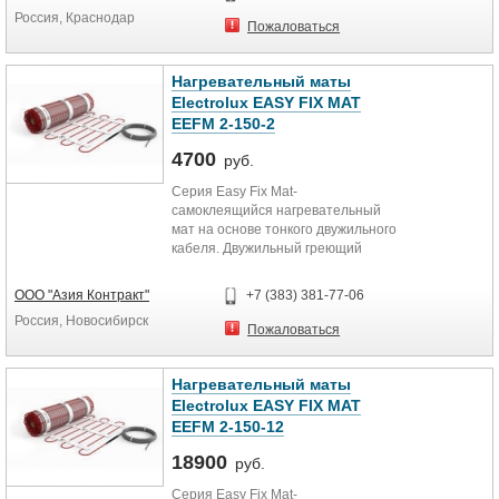
мощности 250 Вт/м.кв) 3,4 м2
Россия, Краснодар
Площадь обогрева (при удельной
Пожаловаться
мощности 300 Вт/м.кв) 2,8 м2
Площадь обогрева (при удельной
мощности 350 Вт/м.кв) 2,4 м2
Нагревательный маты
Площадь обогрева (при удельной
Electrolux EASY FIX MAT
мощности 400 Вт/м.кв) 2,1 м2
EEFM 2-150-2
Площадь обогрева (при удельной
мощности 450 Вт/м.кв) 1,9
4700
руб.
Серия Easy Fix Mat-
самоклеящийся нагревательный
мат на основе тонкого двужильного
кабеля. Двужильный греющий
кабель надежно вплетен в
текстильную сетку, пропитанную
ООО "Азия Контракт"
+7 (383) 381-77-06
специальным клеящим составом,
Россия, Новосибирск
которая надежно фиксирует мат на
Пожаловаться
полу и создает идеальные условия
для адгезии с бетоном и
плиточным клеем. Рекомендуется
Нагревательный маты
для установки в плиточный клей
Electrolux EASY FIX MAT
«без стяжки»
EEFM 2-150-12
18900
руб.
Серия Easy Fix Mat-